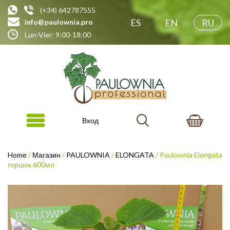
(+34) 642787555
ES
EN
RU
info@paulownia.pro
Lun-Vier: 9:00-18:00
Вход
Home
/
Магазин
/
PAULOWNIA
/
ELONGATA
/ Paulownia Elongata
горшок 600мл