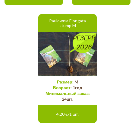
Paulownia Elongata
stump M
РЕЗЕРВ
2026
Размер:
M
Возраст:
1год
Минимальный заказ:
24шт.
4.20 €/1 шт.