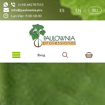
(+34) 642787555
ES
EN
RU
info@paulownia.pro
Lun-Vier: 9:00-18:00
Вход