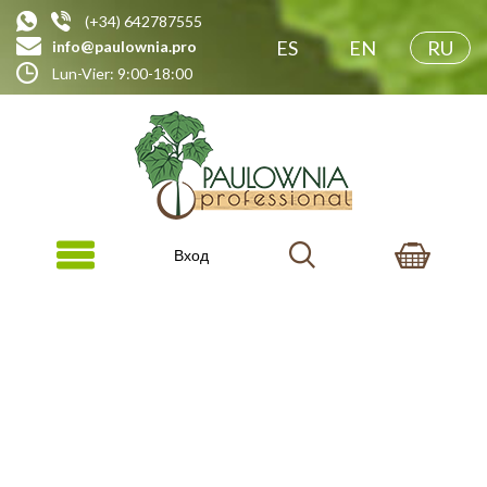
(+34) 642787555
ES
EN
RU
info@paulownia.pro
Lun-Vier: 9:00-18:00
Вход