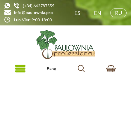
(+34) 642787555
ES
EN
RU
info@paulownia.pro
Lun-Vier: 9:00-18:00
Вход