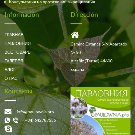
Консультация на протяжении выращивания
Información
Dirección
ГЛАВНАЯ
ПАВЛОВНИЯ
Camino Estanca S/N Apartado
ВСЕ ТОВАРЫ
№ 50
ГАЛЕРЕЯ
Alcañiz (Teruel) 44600
España
БЛОГ
О НАС
Контакты
info@paulownia.pro
(+34) 642787555