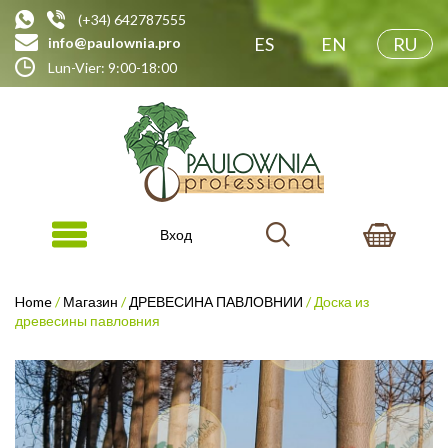
(+34) 642787555
ES
EN
RU
info@paulownia.pro
Lun-Vier: 9:00-18:00
Вход
Home
/
Магазин
/
ДРЕВЕСИНА ПАВЛОВНИИ
/ Доска из
древесины павловния