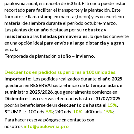
paulownia anual, en maceta de 600ml. El tronco puede estar
recortado para facilitar el transporte y la plantación. Este
formato se llama stump en maceta (tocón) y es un excelente
material de siembra durante el período octubre-marzo.
Las plantas de
un año
destacan por su
robustez y
resistencia
a las
heladas primaverales
, lo que las convierte
en una opción ideal para
envíos a larga distancia y a gran
escala
.
Temporada de plantación
otoño – invierno
.
Descuentos en pedidos superiores a 100 unidades.
Importante:
Los pedidos realizados durante
el año 2025
quedarán en
RESERVA
hasta el inicio de la
temporada de
suministro 2025/2026
, que generalmente comienza en
Diciembre
. Las reservas efectuadas hasta el
31/07/2025
podrán beneficiarse de un
descuento de hasta el
15%
.
STUMP L:
100 uds.
5%
; 240 uds.
10%
; 400 uds.
15%
;
Para hacer reserva póngase en contacto con
nosotros
info@paulownia.pro