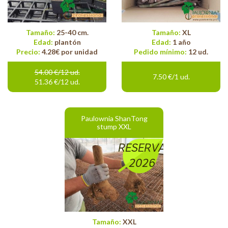
Tamaño:
25-40 cm.
Tamaño:
XL
Edad:
plantón
Edad:
1 año
Precio:
4.28€ por unidad
Pedido mínimo:
12 ud.
54.00 €/12 ud.
7.50 €/1 ud.
51.36 €/12 ud.
Paulownia ShanTong
stump XXL
RESERVA
2026
Tamaño:
XXL