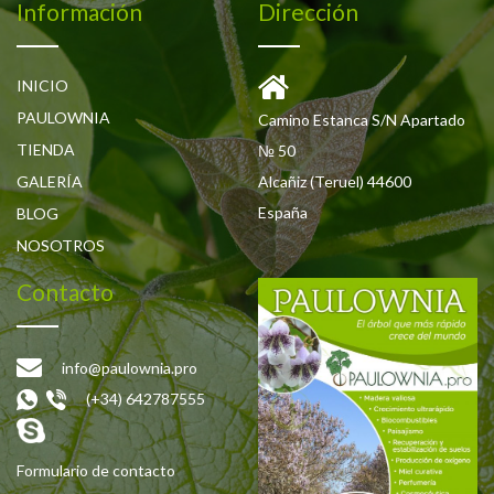
Información
Dirección
INICIO
PAULOWNIA
Camino Estanca S/N Apartado
TIENDA
№ 50
GALERÍA
Alcañiz (Teruel) 44600
España
BLOG
NOSOTROS
Contacto
info@paulownia.pro
(+34) 642787555
Formulario de contacto