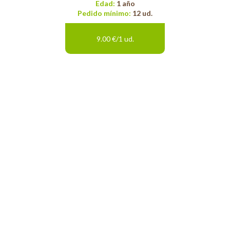
Edad:
1 año
Pedido mínimo:
12 ud.
9.00 €/1 ud.