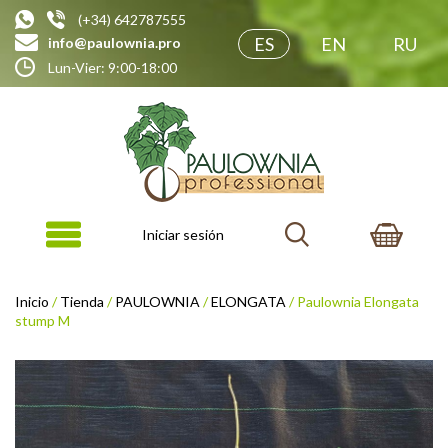
(+34) 642787555
ES
EN
RU
info@paulownia.pro
Lun-Vier: 9:00-18:00
Iniciar sesión
Inicio
/
Tienda
/
PAULOWNIA
/
ELONGATA
/ Paulownia Elongata
stump M