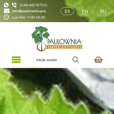
(+34) 642787555
ES
EN
RU
info@paulownia.pro
Lun-Vier: 9:00-18:00
Iniciar sesión