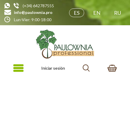
(+34) 642787555
ES
EN
RU
info@paulownia.pro
Lun-Vier: 9:00-18:00
Iniciar sesión