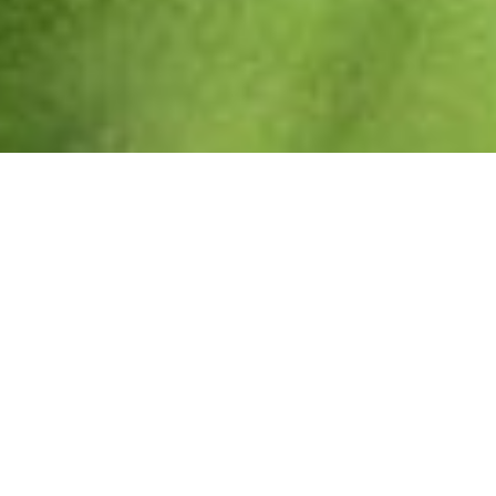
PAULOWNIA PAO TONG Z07 (FORTUNEI X
TOMENTOSA X KAWAKAMI)
“SUPERHYBRID” -33° C