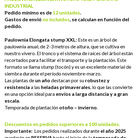
INDUSTRIAL
Pedido mínimo es de
12 unidades
.
Gastos de envió
no incluidos
, se calculan en función del
pedido.
Paulownia Elongata
stump XXL:
Este es un árbol de
paulownia anual, de 2-3 metros de altura, que se cultiva en
nuestro vivero. El tronco y el sistema de raíces del árbol están
recortados para facilitar el transporte y la plantación. Este
formato se llama stump (tocón) y es un excelente material de
siembra durante el período noviembre-marzo.
Las plantas de
un año
destacan por su
robustez y
resistencia
a las
heladas primaverales
, lo que las convierte
en una opción ideal para
envíos a larga distancia y a gran
escala
.
Temporada de plantación
otoño – invierno
.
Descuentos en pedidos superiores a 100 unidades.
Importante:
Los pedidos realizados durante
el año 2025
quedarán en
RESERVA
hasta el inicio de la
temporada de