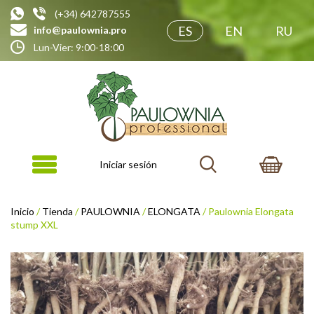
(+34) 642787555
ES
EN
RU
info@paulownia.pro
Lun-Vier: 9:00-18:00
Iniciar sesión
Inicio
/
Tienda
/
PAULOWNIA
/
ELONGATA
/ Paulownia Elongata
stump XXL