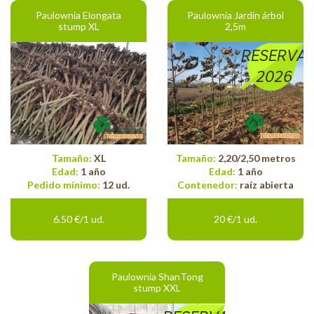
Paulownia Elongata
Paulownia Jardin árbol
stump XL
2,5m
RESERVA
2026
Tamaño:
XL
Tamaño:
2,20/2,50 metros
Edad:
1 año
Edad:
1 año
Pedido mínimo:
12 ud.
Contenedor:
raíz abierta
6.50 €/1 ud.
20 €/1 ud.
Paulownia ShanTong
stump XXL