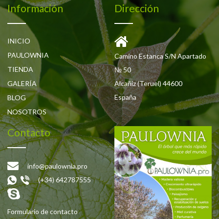
Información
Dirección
INICIO
PAULOWNIA
Camino Estanca S/N Apartado
TIENDA
№ 50
GALERÍA
Alcañiz (Teruel) 44600
España
BLOG
NOSOTROS
Contacto
info@paulownia.pro
(+34) 642787555
Formulario de contacto