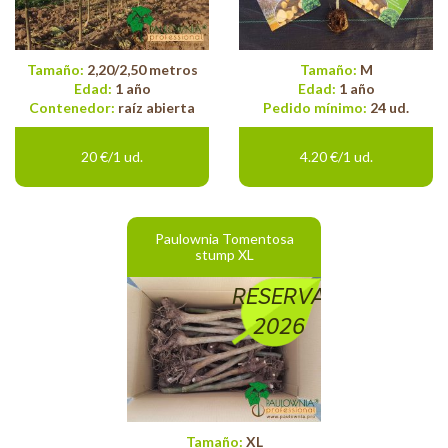
Tamaño:
2,20/2,50 metros
Tamaño:
M
Edad:
1 año
Edad:
1 año
Contenedor:
raíz abierta
Pedido mínimo:
24 ud.
20 €/1 ud.
4.20 €/1 ud.
Paulownia Tomentosa
stump XL
RESERVA
2026
Tamaño:
XL