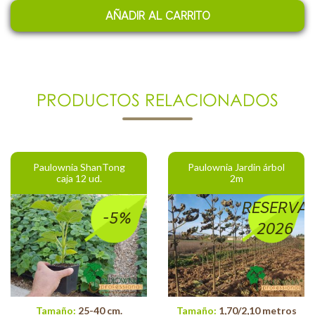
AÑADIR AL CARRITO
PRODUCTOS RELACIONADOS
Paulownia ShanTong
Paulownia Jardin árbol
caja 12 ud.
2m
RESERVA
-5%
2026
Tamaño:
25-40 cm.
Tamaño:
1,70/2,10 metros