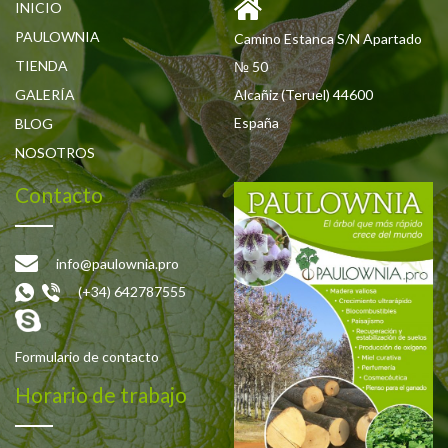
INICIO
PAULOWNIA
Camino Estanca S/N Apartado
TIENDA
№ 50
GALERÍA
Alcañiz (Teruel) 44600
España
BLOG
NOSOTROS
Contacto
info@paulownia.pro
(+34) 642787555
Formulario de contacto
Horario de trabajo