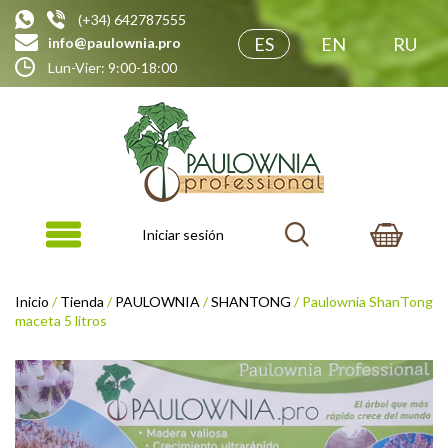
(+34) 642787555
ES
EN
RU
info@paulownia.pro
Lun-Vier: 9:00-18:00
Iniciar sesión
Inicio
/
Tienda
/
PAULOWNIA
/
SHANTONG
/ Paulownia ShanTong
maceta 5 litros