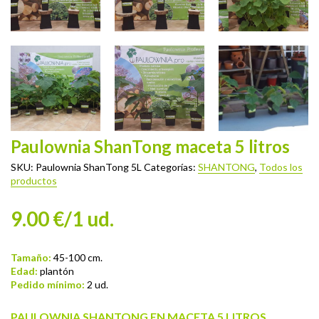
Paulownia ShanTong maceta 5 litros
SKU:
Paulownia ShanTong 5L
Categorías:
SHANTONG
,
Todos los
productos
9.00 €/1 ud.
Tamaño:
45-100 cm.
Edad:
plantón
Pedido mínimo:
2 ud.
PAULOWNIA SHANTONG EN MACETA 5 LITROS.