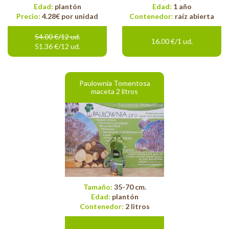
Edad:
plantón
Edad:
1 año
Precio:
4.28€ por unidad
Contenedor:
raíz abierta
54.00 €/12 ud.
16.00 €/1 ud.
51.36 €/12 ud.
Paulownia Tomentosa
maceta 2 litros
Tamaño:
35-70 cm.
Edad:
plantón
Contenedor:
2 litros