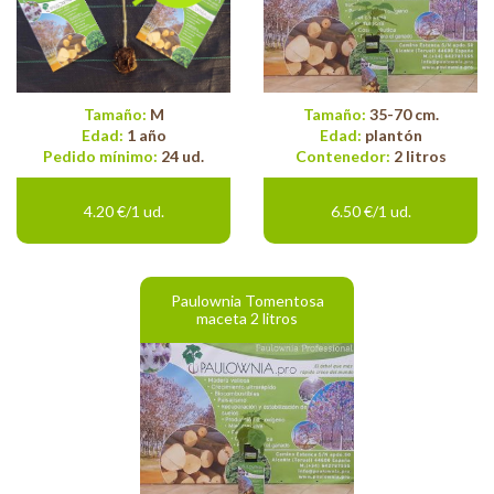
Tamaño:
35-70 cm.
Tamaño:
M
Edad:
plantón
Edad:
1 año
Contenedor:
2 litros
Pedido mínimo:
24 ud.
4.20 €/1 ud.
6.50 €/1 ud.
Paulownia Tomentosa
maceta 2 litros