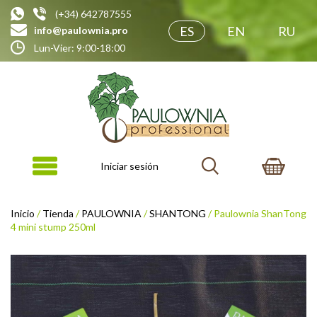
(+34) 642787555
ES
EN
RU
info@paulownia.pro
Lun-Vier: 9:00-18:00
Iniciar sesión
Inicio
/
Tienda
/
PAULOWNIA
/
SHANTONG
/ Paulownia ShanTong
4 mini stump 250ml