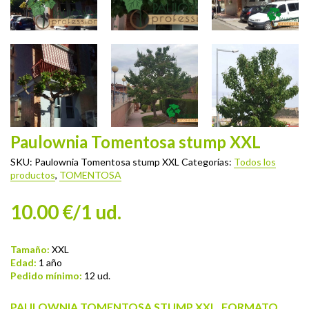
Paulownia Tomentosa stump XXL
SKU:
Paulownia Tomentosa stump XXL
Categorías:
Todos los
productos
,
TOMENTOSA
10.00 €/1 ud.
Tamaño:
XXL
Edad:
1 año
Pedido mínimo:
12 ud.
PAULOWNIA TOMENTOSA STUMP XXL. FORMATO