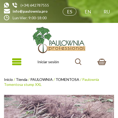
(+34) 642787555
ES
EN
RU
info@paulownia.pro
Lun-Vier: 9:00-18:00
Iniciar sesión
Inicio
/
Tienda
/
PAULOWNIA
/
TOMENTOSA
/ Paulownia
Tomentosa stump XXL