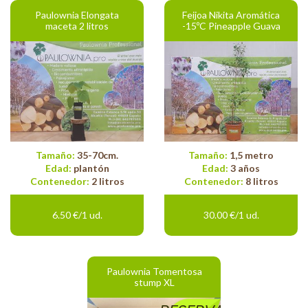
Paulownia Elongata
Feijoa Nikita Aromática
maceta 2 litros
-15ºC Pineapple Guava
Tamaño:
35-70cm.
Tamaño:
1,5 metro
Edad:
plantón
Edad:
3 años
Contenedor:
2 litros
Contenedor:
8 litros
6.50 €/1 ud.
30.00 €/1 ud.
Paulownia Tomentosa
stump XL