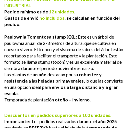
INDUSTRIAL
Pedido mínimo es de
12 unidades
.
Gastos de envió
no incluidos
, se calculan en función del
pedido.
Paulownia Tomentosa
stump XXL:
Este es un árbol de
paulownia anual, de 2-3 metros de altura, que se cultiva en
nuestro vivero. El tronco y el sistema de raíces del árbol están
recortados para facilitar el transporte y la plantación. Este
formato se llama stump (tocón) y es un excelente material de
siembra durante el período noviembre-marzo.
Las plantas de
un año
destacan por su
robustez y
resistencia
a las
heladas primaverales
, lo que las convierte
en una opción ideal para
envíos a larga distancia y a gran
escala
.
Temporada de plantación
otoño – invierno
.
Descuentos en pedidos superiores a 100 unidades.
Importante:
Los pedidos realizados durante
el año 2025
quedarán en
RESERVA
hasta el inicio de la
temporada de