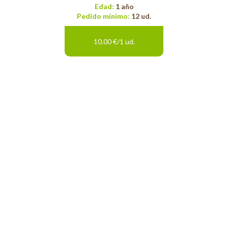
Edad:
1 año
Pedido mínimo:
12 ud.
10.00 €/1 ud.