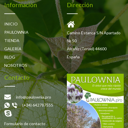
Información
Dirección
INICIO
PAULOWNIA
Camino Estanca S/N Apartado
TIENDA
№ 50
GALERÍA
Alcañiz (Teruel) 44600
España
BLOG
NOSOTROS
Contacto
info@paulownia.pro
(+34) 642787555
Formulario de contacto