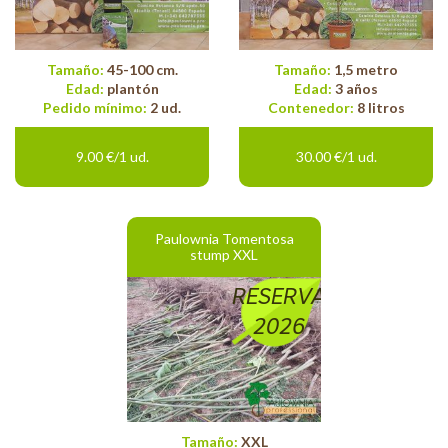
Tamaño:
45-100 cm.
Tamaño:
1,5 metro
Edad:
plantón
Edad:
3 años
Pedido mínimo:
2 ud.
Contenedor:
8 litros
9.00 €/1 ud.
30.00 €/1 ud.
Paulownia Tomentosa
stump XXL
RESERVA
2026
Tamaño:
XXL