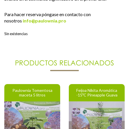
Para hacer reserva póngase en contacto con
nosotros
info@paulownia.pro
Sin existencias
PRODUCTOS RELACIONADOS
Paulownia Tomentosa
Feijoa Nikita Aromática
maceta 5 litros
-15ºC Pineapple Guava