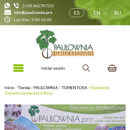
(+34) 642787555
ES
EN
RU
info@paulownia.pro
Lun-Vier: 9:00-18:00
Iniciar sesión
Inicio
/
Tienda
/
PAULOWNIA
/
TOMENTOSA
/ Paulownia
Tomentosa maceta 2 litros