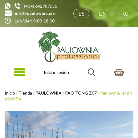
(+34) 642787555
ES
EN
RU
info@paulownia.pro
Lun-Vier: 9:00-18:00
Iniciar sesión
Inicio
/
Tienda
/
PAULOWNIA
/
PAO TONG Z07
/ Paulownia Jardin
árbol 5m