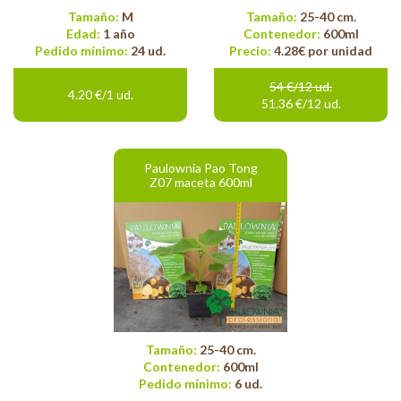
Tamaño:
M
Tamaño:
25-40 cm.
Edad:
1 año
Contenedor:
600ml
Pedido mínimo:
24 ud.
Precio:
4.28€ por unidad
54 €/12 ud.
4.20 €/1 ud.
51.36 €/12 ud.
Paulownia Pao Tong
Z07 maceta 600ml
Tamaño:
25-40 cm.
Contenedor:
600ml
Pedido mínimo:
6 ud.