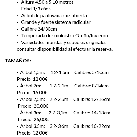
·
Altura 4,50 a 5,10 metros
·
Edad 1/3 años
·
Árbol de paulownia raíz abierta
·
Grande y fuerte sistema radicular
·
Calibre 24/30cm
·
Temporada de suministro Otoño/Invierno
·
Variedades hibridas y especies originales
consultar disponibilidad al efectuar la reserva.
TAMAÑOS:
·
Árbol 1,5m: 1,2-1,5m Calibre: 5/10cm
Precio: 12,00€
·
Árbol 2m: 1,7-2,1m Calibre: 8/14cm
Precio: 16,00€
·
Árbol 2,5m: 2,2-2,5m Calibre: 12/16cm
Precio: 20,00€
·
Árbol 3m: 2,7-3,1m Calibre: 14/18cm
Precio: 26,00€
·
Árbol 3,5m: 3,2-3,6m Calibre: 16/22cm
Precio: 32,00€