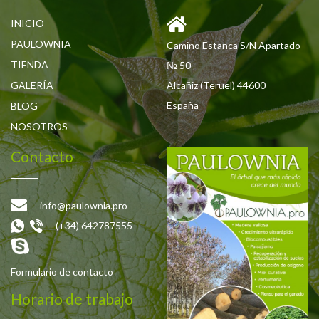
INICIO
PAULOWNIA
Camino Estanca S/N Apartado
TIENDA
№ 50
GALERÍA
Alcañiz (Teruel) 44600
España
BLOG
NOSOTROS
Contacto
info@paulownia.pro
(+34) 642787555
Formulario de contacto
Horario de trabajo