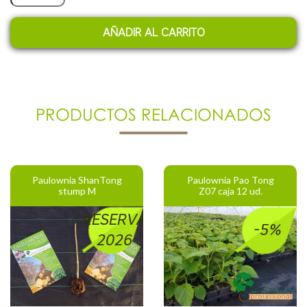
AÑADIR AL CARRITO
PRODUCTOS RELACIONADOS
Paulownia ShanTong
Paulownia Pao Tong
stump M
Z07 caja 12 ud.
RESERVA
-5%
2026