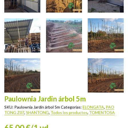
Paulownia Jardin árbol 5m
SKU:
Paulownia Jardin árbol 5m
Categorías:
ELONGATA
,
PAO
TONG Z07
,
SHANTONG
,
Todos los productos
,
TOMENTOSA
65.00 €/1 ud.