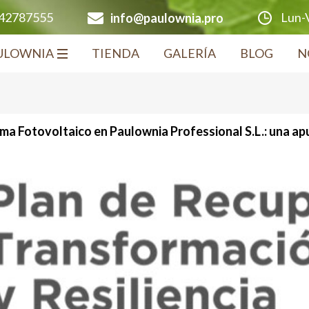
Lun-V
642787555
info@paulownia.pro
ULOWNIA
TIENDA
GALERÍA
BLOG
N
ema Fotovoltaico en Paulownia Professional S.L.: una apu