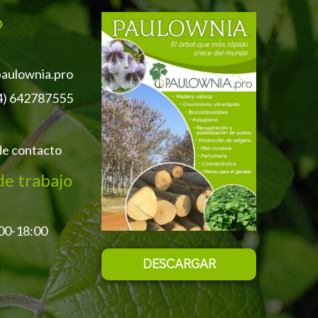
o
aulownia.pro
4) 642787555
de contacto
de trabajo
:00-18:00
DESCARGAR