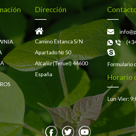
mación
Dirección
Contact
info@p
Camino Estanca S/N
WNIA
(+3
Apartado № 50
A
ÍA
Alcañiz (Teruel) 44600
Formulario 
España
Horario 
ROS
Lun-Vier: 9