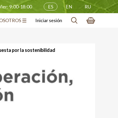
ES
EN
RU
ier: 9:00-18:00
OSOTROS
Iniciar sesión
esta por la sostenibilidad