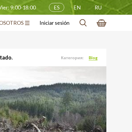
ES
EN
RU
ier: 9:00-18:00
OSOTROS
Iniciar sesión
stado.
Категория:
Blog