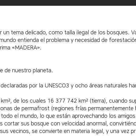
r un tema delicado, como talla ilegal de los bosques. 
 mundo entienda el problema y necesidad de forestació
 prima «MADERA».
e de nuestro planeta.
ra declaradas por la UNESCO3​ y ocho áreas naturales ha
 km², de los cuales 16 377 742 km² (tierra), cuando sup
 zonas de permafrost (regiones frías permanentemente 
odo el mundo, lo que están aprovechando los amigos y
 es cortar sus bosque con velocidad anormal, convirti
us vecinos, se convierte en materia legal, y una vez p