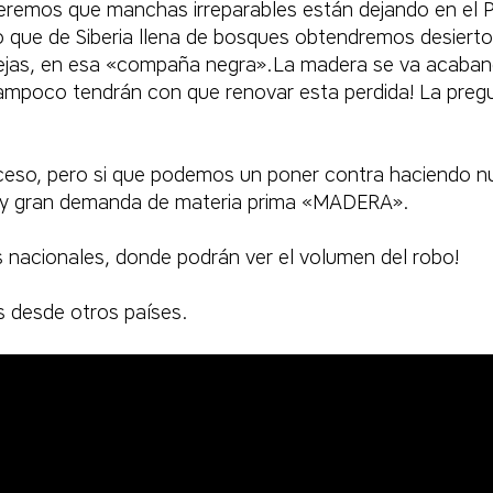
cio veremos que manchas irreparables están dejando en el
endo que de Siberia llena de bosques obtendremos desier
orejas, en esa «compaña negra».La madera se va acaban
ampoco tendrán con que renovar esta perdida! La preg
eso, pero si que podemos un poner contra haciendo nu
lta y gran demanda de materia prima «MADERA».
nales nacionales, donde podrán ver el volumen del robo!
 desde otros países.