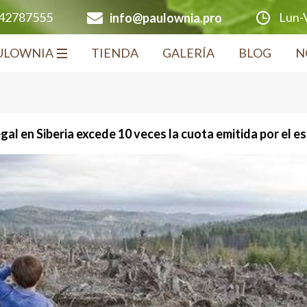
Lun-V
642787555
info@paulownia.pro
ULOWNIA
TIENDA
GALERÍA
BLOG
N
gal en Siberia excede 10 veces la cuota emitida por el e