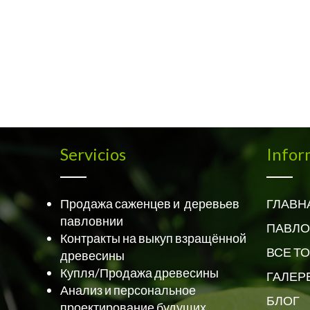
Servicios
Infor
Продажа саженцев и деревьев
ГЛАВН
павловнии
ПАВЛО
Контракты на выкуп взращённой
ВСЕ Т
древесины
Купля/Продажа древесины
ГАЛЕР
Анализ и персональное
БЛОГ
проектирование будущих