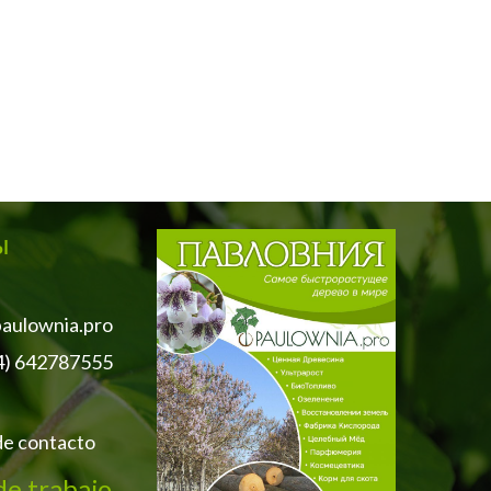
ы
aulownia.pro
4) 642787555
de contacto
de trabajo