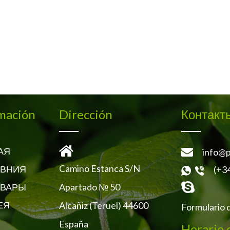
mación
Dirección
Контакт
АЯ
info@p
Camino Estanca S/N
ВНИЯ
(+3
Apartado № 50
ОВАРЫ
ЕЯ
Alcañiz (Teruel) 44600
Formulario 
España
Horario 