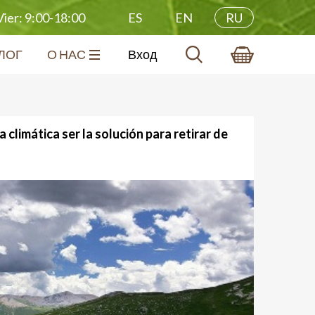
ES
EN
RU
ier: 9:00-18:00
ЛОГ
О НАС
Вход
climática ser la solución para retirar de