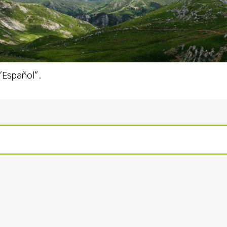
“
Español
”.