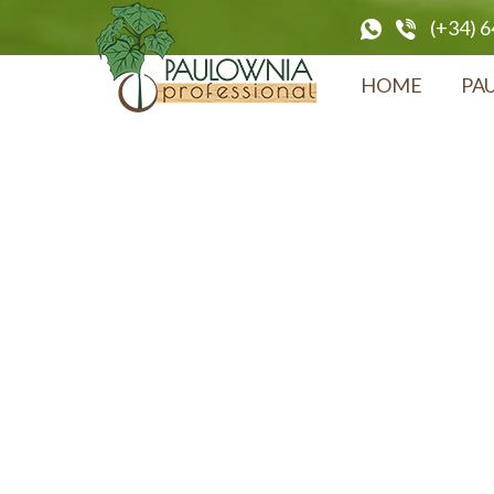
(+34) 
HOME
PA