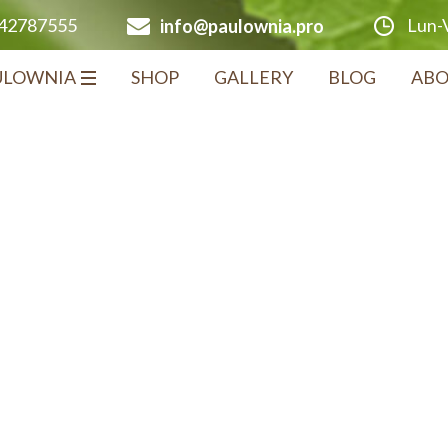
Lun-V
642787555
info@paulownia.pro
ULOWNIA
SHOP
GALLERY
BLOG
ABO