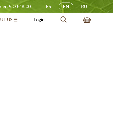
ES
EN
RU
ier: 9:00-18:00
UT US
Login