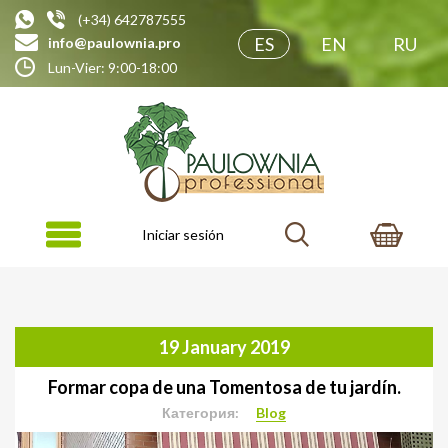
(+34) 642787555
ES
EN
RU
info@paulownia.pro
Lun-Vier: 9:00-18:00
Iniciar sesión
19 January 2019
Formar copa de una Tomentosa de tu jardín.
Категория:
Blog